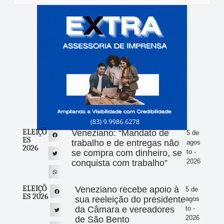
ELEIÇÕ
Veneziano: “Mandato de
5 de
ES
trabalho e de entregas não
agos
2026
se compra com dinheiro, se
to -
2026
conquista com trabalho”
ELEIÇÕ
Veneziano recebe apoio à
5 de
ES 2026
sua reeleição do presidente
agos
da Câmara e vereadores
to -
2026
de São Bento