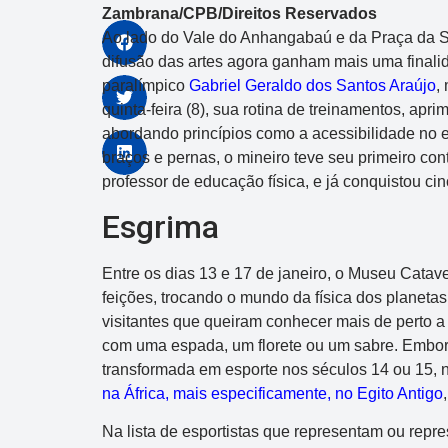
Zambrana/CPB/Direitos Reservados
Ao lado do Vale do Anhangabaú e da Praça da 
difusão das artes agora ganham mais uma finalid
paralímpico
Gabriel Geraldo dos Santos Araújo
,
quinta-feira (8), sua rotina de treinamentos, apri
abordando princípios como a acessibilidade no 
braços e pernas, o mineiro teve seu primeiro co
professor de educação física, e já conquistou c
Dupla Sena
Esgrima
Concurso 2992
Entre os dias 13 e 17 de janeiro, o Museu Cata
10
14
16
21
30
31
0
feições, trocando o mundo da física dos planeta
visitantes que queiram conhecer mais de perto 
11
34
35
38
48
com uma espada, um florete ou um sabre. Embora
transformada em esporte nos séculos 14 ou 15, n
Data:
05/08/2026
na África, mais especificamente, no Egito Antigo
Acumulou:
Sim
Na lista de esportistas que representam ou repr
Próximo concurso:
2993