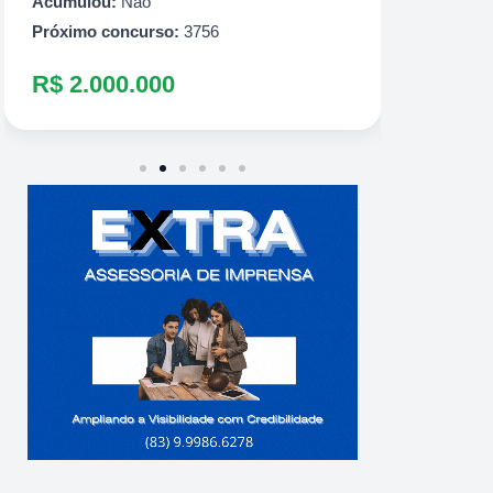
R$ 60
Acumulou:
Não
Próximo concurso:
3756
R$ 2.000.000