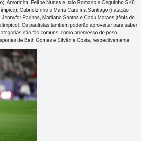
R$ 165.000.000
pico); Amorinha, Felipe Nunes e Ítalo Romano e Ceguinho SK8
límpico); Gabrielzinho e Maria Carolina Santiago (natação
e Jennyfer Parinos, Marliane Santos e Cadu Moraes (tênis de
alímpico). Os paulistas também poderão aproveitar para saber
de categorias não tão comuns, como arremesso de peso
 esportes de Beth Gomes e Silvânia Costa, respectivamente.