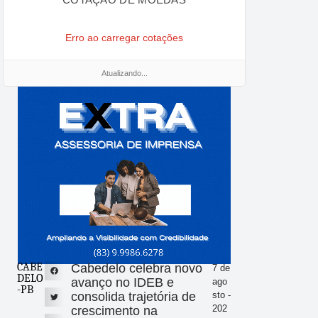
Erro ao carregar cotações
Atualizando...
CABE
Cabedelo celebra novo
7 de
DELO
avanço no IDEB e
ago
-PB
consolida trajetória de
sto -
202
crescimento na