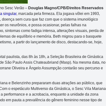
e no Sesc Verão –
Douglas Magno/CPB/Direitos Reservados
a singular
, marcada pela firmeza. Ela jogava vôlei em 1993,
a, doença sem cura que faz com que o sistema imunológico
er os neurônios, e possa ocasionar, pelas falhas na
o, sintomas como fadiga intensa, alterações visuais, perda de
oblemas de equilíbrio e memória. Beth migrou para o basquete
letismo, a partir do lançamento de disco, destacando-se, hoje,
tal paulista, das 8h às 18h, a Seleção Brasileira de Ginástica
e de São Paulo Assis Chateaubriand (Masp). Na mesma data, no
a Lorrane Oliveira e Ângelo Assumpção contarão seu percurso e
riana e Belenzinho prepararam duas atrações ao público, que
. Com o espetáculo Multiverso da Ginástica, o Sesc Vila Mariana
, a performance e a acrobacia, enquanto a unidade da zona
ndo em pauta a prevalência do gênero feminino nesse tipo de