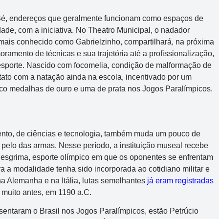
Sé, endereços que geralmente funcionam como espaços de
ade, com a iniciativa. No Theatro Municipal, o nadador
 mais conhecido como Gabrielzinho, compartilhará, na próxima
moramento de técnicas e sua trajetória até a profissionalização,
esporte. Nascido com focomelia, condição de malformação de
ntato com a natação ainda na escola, incentivado por um
inco medalhas de ouro e uma de prata nos Jogos Paralímpicos.
Mega-Sena
Concurso 3041
vento, de ciências e tecnologia, também muda um pouco de
2
16
21
24
31
43
54
s pelo das armas. Nesse período, a instituição museal recebe
a esgrima, esporte olímpico em que os oponentes se enfrentam
 a modalidade tenha sido incorporada ao cotidiano militar e
Data:
06/08/2026
a Alemanha e na Itália, lutas semelhantes
já eram registradas
Acumulou:
Sim
, muito antes, em 1190 a.C.
Próximo concurso:
3042
esentaram o Brasil nos Jogos Paralímpicos, estão Petrúcio