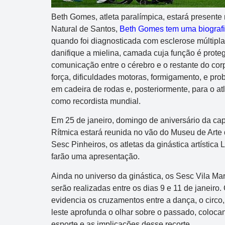
Beth Gomes, atleta paralímpica, estará present
Natural de Santos,
Beth Gomes tem uma biografi
quando foi diagnosticada com esclerose múltipl
danifique a mielina, camada cuja função é proteg
comunicação entre o cérebro e o restante do corp
força, dificuldades motoras, formigamento, e pr
em cadeira de rodas e, posteriormente, para o at
como recordista mundial.
Em 25 de janeiro, domingo de aniversário da capi
Rítmica estará reunida no vão do Museu de Art
Sesc Pinheiros, os atletas da ginástica artístic
farão uma apresentação.
Ainda no universo da ginástica, os Sesc Vila Ma
serão realizadas entre os dias 9 e 11 de janeiro
evidencia os cruzamentos entre a dança, o circo
leste aprofunda o olhar sobre o passado, coloca
esporte e as implicações desse recorte.