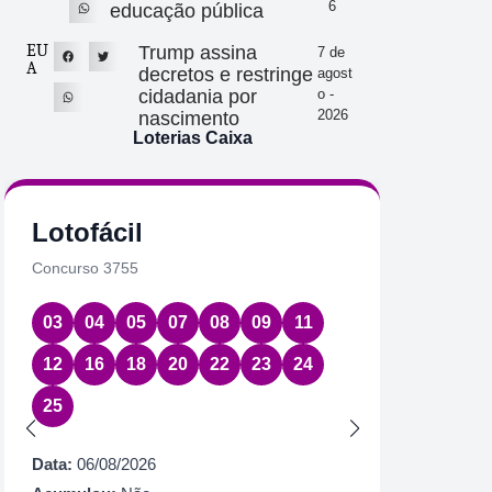
6
educação pública
EU
Trump assina
7 de
A
decretos e restringe
agost
cidadania por
o -
2026
nascimento
Loterias Caixa
Lotofácil
Quin
Concurso 3755
Concurs
03
04
05
07
08
09
11
08
1
12
16
18
20
22
23
24
Data:
06
25
Acumul
Próximo
Data:
06/08/2026