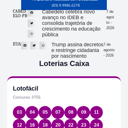
CABED
Cabedelo celebra novo
7 de
ELO-PB
avanço no IDEB e
agos
consolida trajetória de
to -
2026
crescimento na educação
pública
EUA
Trump assina decretos
7 de
e restringe cidadania
agosto
por nascimento
- 2026
Loterias Caixa
Lotofácil
Concurso 3755
03
04
05
07
08
09
11
12
16
18
20
22
23
24