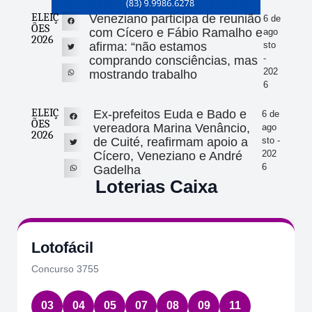
ELEIÇ
Veneziano participa de reunião
6 de
ÕES
com Cícero e Fábio Ramalho e
ago
2026
afirma: “não estamos
sto
-
comprando consciências, mas
202
mostrando trabalho
6
ELEIÇ
Ex-prefeitos Euda e Bado e
6 de
ÕES
vereadora Marina Venâncio,
ago
2026
de Cuité, reafirmam apoio a
sto -
202
Cícero, Veneziano e André
6
Gadelha
Loterias Caixa
Lotofácil
Concurso 3755
03
04
05
07
08
09
11