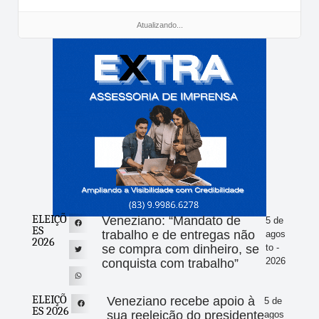
Atualizando...
ELEIÇÕ
Veneziano: “Mandato de
5 de
ES
trabalho e de entregas não
agos
2026
se compra com dinheiro, se
to -
2026
conquista com trabalho”
ELEIÇÕ
Veneziano recebe apoio à
5 de
ES 2026
sua reeleição do presidente
agos