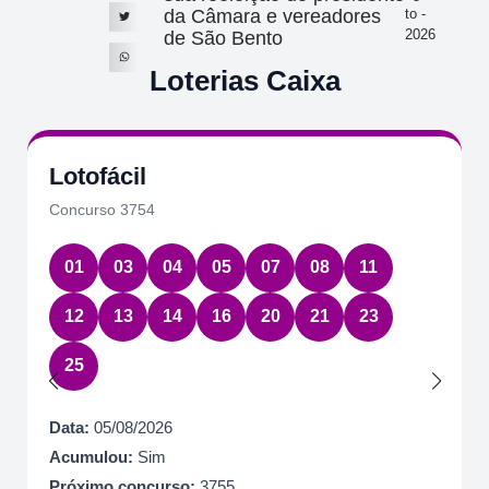
da Câmara e vereadores
to -
2026
de São Bento
Loterias Caixa
Lotofácil
Concurso 3754
01
03
04
05
07
08
11
12
13
14
16
20
21
23
25
Data:
05/08/2026
Acumulou:
Sim
Próximo concurso:
3755