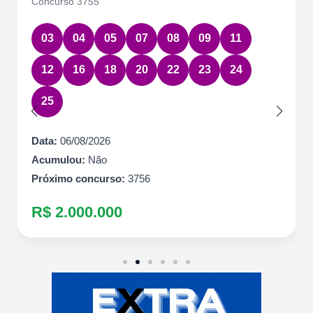
Concurso 7085
08
14
49
58
78
Data:
06/08/2026
Acumulou:
Não
Próximo concurso:
7086
R$ 600.000