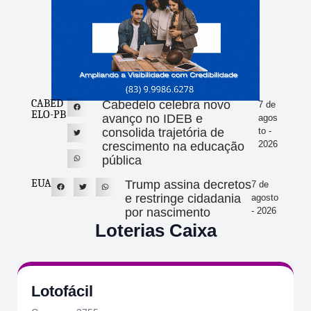
CABED
Cabedelo celebra novo
7 de
ELO-PB
avanço no IDEB e
agos
consolida trajetória de
to -
2026
crescimento na educação
pública
EUA
Trump assina decretos
7 de
e restringe cidadania
agosto
por nascimento
- 2026
Loterias Caixa
Quina