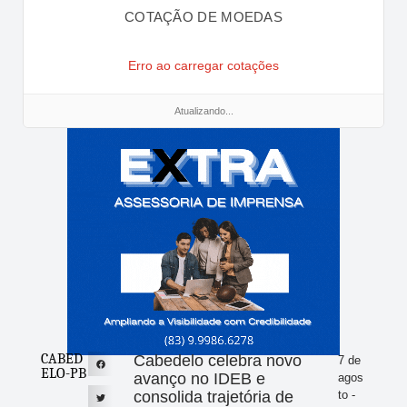
COTAÇÃO DE MOEDAS
Erro ao carregar cotações
Atualizando...
CABED
Cabedelo celebra novo
7 de
ELO-PB
avanço no IDEB e
agos
consolida trajetória de
to -