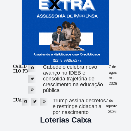
CABED
Cabedelo celebra novo
7 de
ELO-PB
avanço no IDEB e
agos
consolida trajetória de
to -
2026
crescimento na educação
pública
EUA
Trump assina decretos
7 de
e restringe cidadania
agosto
por nascimento
- 2026
Loterias Caixa