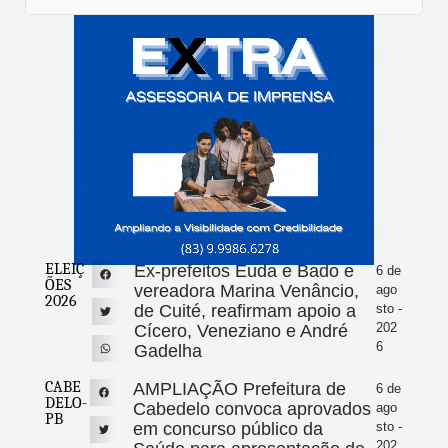
ELEIÇ
Ex-prefeitos Euda e Bado e
6 de
ÕES
vereadora Marina Venâncio,
ago
2026
de Cuité, reafirmam apoio a
sto -
202
Cícero, Veneziano e André
6
Gadelha
CABE
AMPLIAÇÃO Prefeitura de
6 de
DELO-
Cabedelo convoca aprovados
ago
PB
em concurso público da
sto -
202