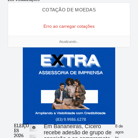
COTAÇÃO DE MOEDAS
Erro ao carregar cotações
Atualizando...
ELEIÇÕ
Em Bananeiras, Cícero
8 de
ES
recebe adesão de grupo de
agos
2026
to -