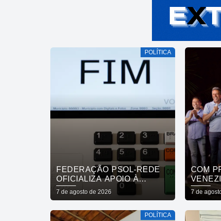
POLÍTICA
FEDERAÇÃO PSOL-REDE
COM P
OFICIALIZA APOIO À
VENEZI
CANDIDATURA DE LULA À
MASSA
7 de agosto de 2026
7 de agost
REELEIÇÃO
POPUL
APOIO
POLÍTICA