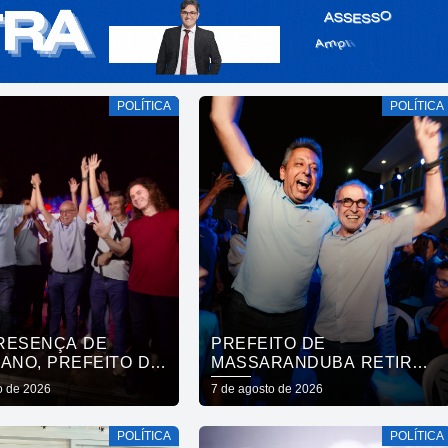
POLÍTICA
POLÍTICA
RESENÇA DE
PREFEITO DE
ANO, PREFEITO DE
MASSARANDUBA RETIRA
RANDUBA REÚNE
APOIO A LUCAS RIBEIRO E
o de 2026
7 de agosto de 2026
AÇÃO E ANUNCIA
ANUNCIA VOTO EM
 A CÍCERO LUCENA
CÍCERO PARA O GOVERNO
POLÍTICA
POLÍTICA