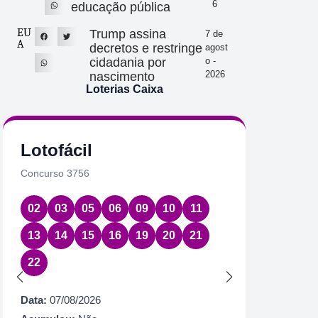
6
educação pública
EU
Trump assina
7 de
A
decretos e restringe
agost
cidadania por
o -
2026
nascimento
Loterias Caixa
Lotofácil
Quin
Concurso 3756
Concurs
02
03
05
06
09
10
11
01
2
13
14
15
16
19
20
21
Data:
07
22
Acumul
Próximo
Data:
07/08/2026