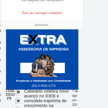
Erro ao carregar cotações
-
Atualizando...
m
a
e
e
e
e
CABE
Cabedelo celebra novo
7 de
DELO
s
avanço no IDEB e
ago
-PB
a
consolida trajetória de
sto -
202
crescimento na