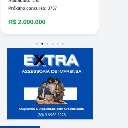
R$ 1.
Acumulou:
Não
Próximo concurso:
3757
R$ 2.000.000