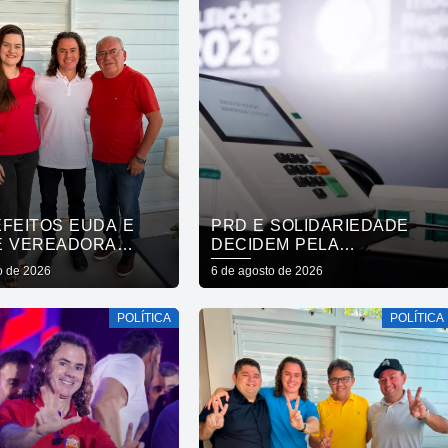
EFEITOS EUDA E
PRD E SOLIDARIEDADE
E VEREADORA
DECIDEM PELA
A VENÂNCIO, DE
NEUTRALIDADE NA
o de 2026
6 de agosto de 2026
 REAFIRMAM APOIO
ELEIÇÃO PRESIDENCIAL
RO, VENEZIANO E
POLÍTICA
POLÍTICA
 GADELHA