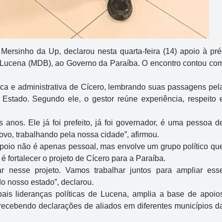
ersinho da Up, declarou nesta quarta-feira (14) apoio à pré
o Lucena (MDB), ao Governo da Paraíba. O encontro contou co
tica e administrativa de Cícero, lembrando suas passagens pel
Estado. Segundo ele, o gestor reúne experiência, respeito 
anos. Ele já foi prefeito, já foi governador, é uma pessoa d
povo, trabalhando pela nossa cidade”, afirmou.
poio não é apenas pessoal, mas envolve um grupo político qu
é fortalecer o projeto de Cícero para a Paraíba.
r nesse projeto. Vamos trabalhar juntos para ampliar ess
o nosso estado”, declarou.
is lideranças políticas de Lucena, amplia a base de apoio
ecebendo declarações de aliados em diferentes municípios d