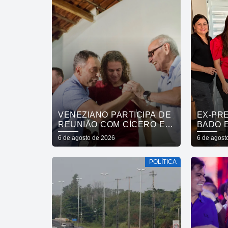
VENEZIANO PARTICIPA DE
EX-PR
REUNIÃO COM CÍCERO E
BADO 
FÁBIO RAMALHO E
MARIN
6 de agosto de 2026
6 de agost
AFIRMA: “NÃO ESTAMOS
CUITÉ,
COMPRANDO
A CÍCE
POLÍTICA
CONSCIÊNCIAS, MAS
ANDRÉ
MOSTRANDO TRABALHO