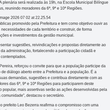
A plenária será realizada às 19h, na Escola Municipal Bilíngue
us, reunindo moradores da 6ª, 9ª e 10ª Regiões.
blicas promovido pela Prefeitura e tem como objetivo ouvir as
necessidades de cada território e construir, de forma
 ações e investimentos da gestão municipal.
sentar sugestões, reivindicações e propostas diretamente ao
s da administração, fortalecendo a participação cidadã e
s contemplados.
Pereira, reforçou o convite para que a população participe da
de diálogo aberto entre a Prefeitura e a população. É a
suas demandas, sugestões e contribua diretamente com as
res das 6ª, 9ª e 10ª Regiões para participarem deste
o popular, mais assertivas serão as ações desenvolvidas pela
 comunidade”, destacou o secretário.
 do prefeito Leo Bezerra reafirma o compromisso com uma