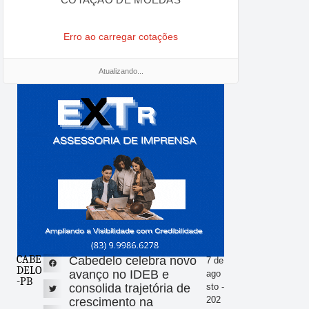
Erro ao carregar cotações
Atualizando...
CABE
Cabedelo celebra novo
7 de
DELO
avanço no IDEB e
ago
-PB
consolida trajetória de
sto -
202
crescimento na