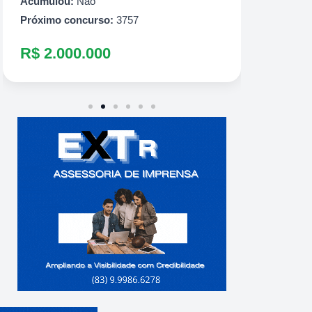
R$ 1.
Acumulou:
Não
Próximo concurso:
3757
R$ 2.000.000