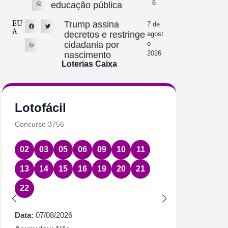
6
educação pública
EU
Trump assina
7 de
A
decretos e restringe
agost
cidadania por
o -
2026
nascimento
Loterias Caixa
Lotofácil
Quin
Concurso 3756
Concurs
02
03
05
06
09
10
11
01
2
13
14
15
16
19
20
21
Data:
07
22
Acumul
Próximo
Data:
07/08/2026