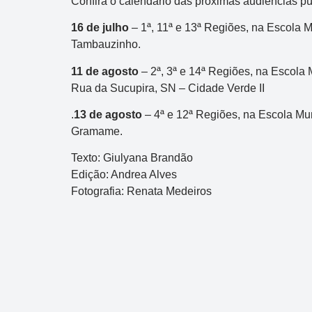
Confira o calendário das próximas audiências pú
16 de julho
– 1ª, 11ª e 13ª Regiões, na Escola M
Tambauzinho.
11 de agosto
– 2ª, 3ª e 14ª Regiões, na Escola 
Rua da Sucupira, SN – Cidade Verde II
.
13 de agosto
– 4ª e 12ª Regiões, na Escola Mu
Gramame.
Texto: Giulyana Brandão
Edição: Andrea Alves
Fotografia: Renata Medeiros