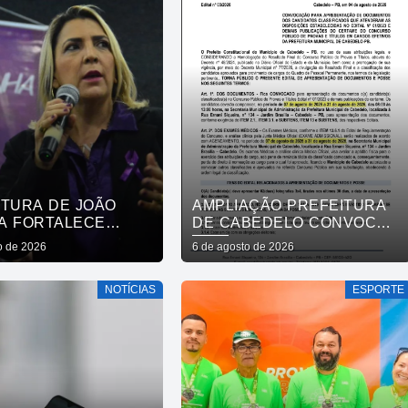
MÃO
ITURA DE JOÃO
AMPLIAÇÃO PREFEITURA
A FORTALECE
DE CABEDELO CONVOCA
DE PROTEÇÃO ÀS
APROVADOS EM
o de 2026
6 de agosto de 2026
RES E ENTENDE
CONCURSO PÚBLICO DA
COLHER É SALVAR
SAÚDE PARA
NOTÍCIAS
ESPORTE
APRESENTAÇÃO DE
DOCUMENTOS