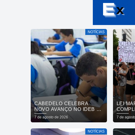
NOTÍCIAS
CABEDELO CELEBRA
LEI MA
NOVO AVANÇO NO IDEB E
COMPL
CONSOLIDA TRAJETÓRIA
ENTRE
7 de agosto de 2026
7 de agost
DE CRESCIMENTO NA
DESAF
EDUCAÇÃO PÚBLICA
NOTÍCIAS