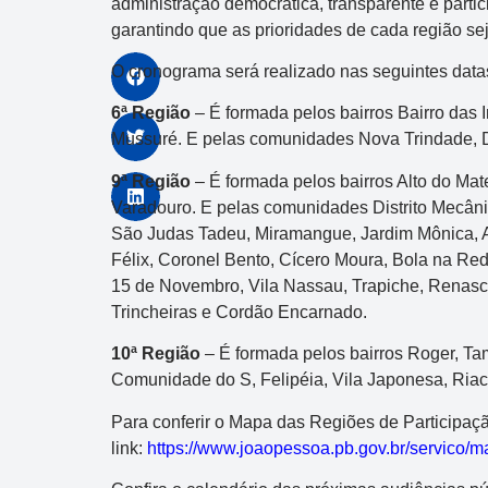
administração democrática, transparente e parti
garantindo que as prioridades de cada região sej
O cronograma será realizado nas seguintes datas
6ª Região
– É formada pelos bairros Bairro das I
Mussuré. E pelas comunidades Nova Trindade, D
9ª Região
– É formada pelos bairros Alto do Mate
Varadouro. E pelas comunidades Distrito Mecâni
São Judas Tadeu, Miramangue, Jardim Mônica, 
Félix, Coronel Bento, Cícero Moura, Bola na Re
15 de Novembro, Vila Nassau, Trapiche, Renascer 
Trincheiras e Cordão Encarnado.
10ª Região
– É formada pelos bairros Roger, Ta
Comunidade do S, Felipéia, Vila Japonesa, Riac
Para conferir o Mapa das Regiões de Participaç
link:
https://www.joaopessoa.pb.gov.br/servico/m