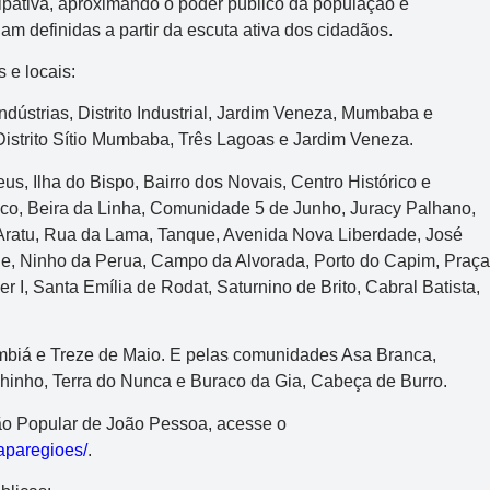
cipativa, aproximando o poder público da população e
am definidas a partir da escuta ativa dos cidadãos.
 e locais:
ndústrias, Distrito Industrial, Jardim Veneza, Mumbaba e
istrito Sítio Mumbaba, Três Lagoas e Jardim Veneza.
us, Ilha do Bispo, Bairro dos Novais, Centro Histórico e
co, Beira da Linha, Comunidade 5 de Junho, Juracy Palhano,
Aratu, Rua da Lama, Tanque, Avenida Nova Liberdade, José
de, Ninho da Perua, Campo da Alvorada, Porto do Capim, Praça
I, Santa Emília de Rodat, Saturnino de Brito, Cabral Batista,
mbiá e Treze de Maio. E pelas comunidades Asa Branca,
hinho, Terra do Nunca e Buraco da Gia, Cabeça de Burro.
ão Popular de João Pessoa, acesse o
aparegioes/
.