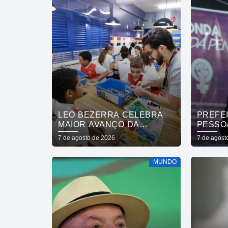
LEO BEZERRA CELEBRA
PREFE
MAIOR AVANÇO DA
PESSO
EDUCAÇÃO DE JOÃO
REDE 
7 de agosto de 2026
7 de agost
PESSOA NO IDEB ENTRE
MULHE
CAPITAIS DO NORDESTE
QUE A
MUNDO
VIDAS