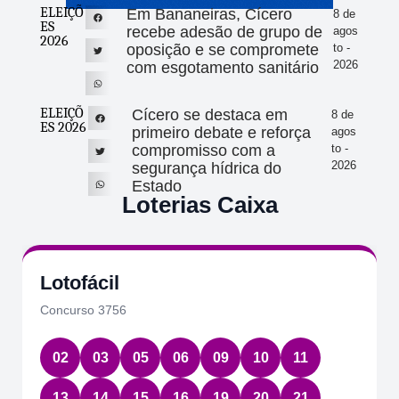
ELEIÇÕ
Em Bananeiras, Cícero
8 de
ES
recebe adesão de grupo de
agos
2026
oposição e se compromete
to -
2026
com esgotamento sanitário
ELEIÇÕ
Cícero se destaca em
8 de
ES 2026
primeiro debate e reforça
agos
compromisso com a
to -
2026
segurança hídrica do
Estado
Loterias Caixa
Lotofácil
Concurso 3756
02
03
05
06
09
10
11
13
14
15
16
19
20
21