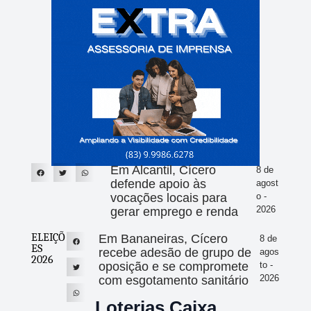
Em Alcantil, Cícero
8 de
defende apoio às
agost
vocações locais para
o -
2026
gerar emprego e renda
ELEIÇÕ
Em Bananeiras, Cícero
8 de
ES
recebe adesão de grupo de
agos
2026
oposição e se compromete
to -
2026
com esgotamento sanitário
Loterias Caixa