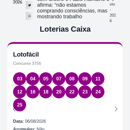
2026
afirma: “não estamos
sto
-
comprando consciências, mas
202
mostrando trabalho
6
Loterias Caixa
Lotofácil
Concurso 3755
03
04
05
07
08
09
11
12
16
18
20
22
23
24
25
Data:
06/08/2026
Acumulou:
Não