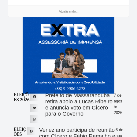
Atualizando...
ELEIÇÕ
Prefeito de Massaranduba
7 de
ES 2026
retira apoio a Lucas Ribeiro
agos
e anuncia voto em Cícero
to -
2026
para o Governo
ELEIÇ
Veneziano participa de reunião
6 de
ÕES
com Cícero e Fábio Ramalho e
ago