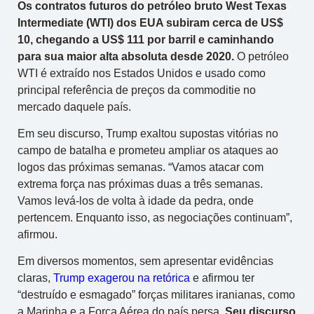
Os contratos futuros do petróleo bruto West Texas
Intermediate (WTI) dos EUA subiram cerca de US$
10, chegando a US$ 111 por barril e caminhando
para sua maior alta absoluta desde 2020.
O petróleo
WTI é extraído nos Estados Unidos e usado como
principal referência de preços da commoditie no
mercado daquele país.
Em seu discurso, Trump exaltou supostas vitórias no
campo de batalha e prometeu ampliar os ataques ao
logos das próximas semanas. “Vamos atacar com
extrema força nas próximas duas a três semanas.
Vamos levá-los de volta à idade da pedra, onde
pertencem. Enquanto isso, as negociações continuam”,
afirmou.
Em diversos momentos, sem apresentar evidências
claras,
Trump exagerou na retórica
e afirmou ter
“destruído e esmagado” forças militares iranianas, como
a Marinha e a Força Aérea do país persa.
Seu discurso