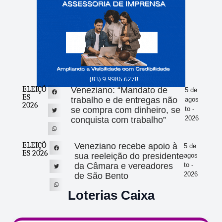
ELEIÇÕ
Veneziano: “Mandato de
5 de
ES
trabalho e de entregas não
agos
2026
se compra com dinheiro, se
to -
2026
conquista com trabalho”
ELEIÇÕ
Veneziano recebe apoio à
5 de
ES 2026
sua reeleição do presidente
agos
da Câmara e vereadores
to -
2026
de São Bento
Loterias Caixa