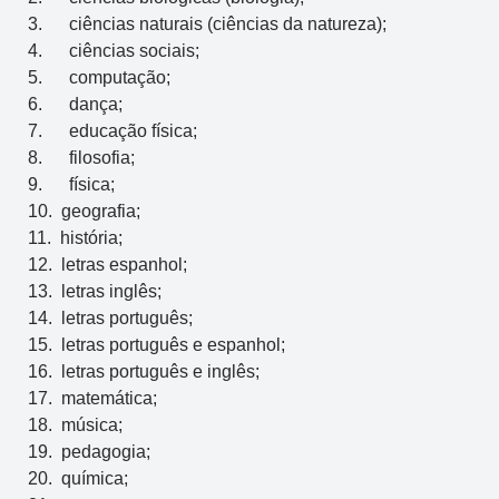
3. ciências naturais (ciências da natureza);
4. ciências sociais;
5. computação;
6. dança;
7. educação física;
8. filosofia;
9. física;
10. geografia;
11. história;
12. letras espanhol;
13. letras inglês;
14. letras português;
15. letras português e espanhol;
16. letras português e inglês;
17. matemática;
18. música;
19. pedagogia;
20. química;