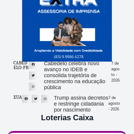
CABED
Cabedelo celebra novo
7 de
ELO-PB
avanço no IDEB e
agos
consolida trajetória de
to -
2026
crescimento na educação
pública
EUA
Trump assina decretos
7 de
e restringe cidadania
agosto
por nascimento
- 2026
Loterias Caixa