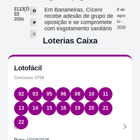
ELEIÇÕ
Em Bananeiras, Cícero
8 de
ES
recebe adesão de grupo de
agos
2026
oposição e se compromete
to -
2026
com esgotamento sanitário
Loterias Caixa
Lotofácil
Concurso 3756
02
03
05
06
09
10
11
13
14
15
16
19
20
21
22
Data:
07/08/2026