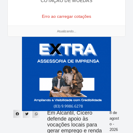
COTAÇÃO DE MOEDAS
Erro ao carregar cotações
Atualizando...
Em Alcantil, Cícero
8 de
defende apoio às
agost
vocações locais para
o -
2026
gerar emprego e renda