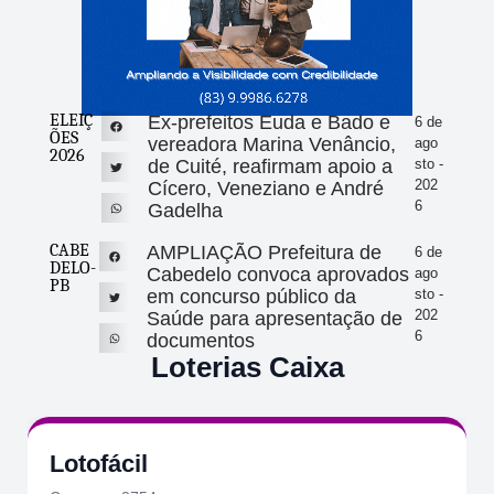
ELEIÇ
Ex-prefeitos Euda e Bado e
6 de
ÕES
vereadora Marina Venâncio,
ago
2026
de Cuité, reafirmam apoio a
sto -
202
Cícero, Veneziano e André
6
Gadelha
CABE
AMPLIAÇÃO Prefeitura de
6 de
DELO-
Cabedelo convoca aprovados
ago
PB
em concurso público da
sto -
202
Saúde para apresentação de
6
documentos
Loterias Caixa
Lotofácil