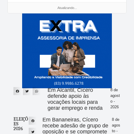
Atualizando...
Em Alcantil, Cícero
8 de
defende apoio às
agost
vocações locais para
o -
2026
gerar emprego e renda
ELEIÇÕ
Em Bananeiras, Cícero
8 de
ES
recebe adesão de grupo de
agos
2026
oposição e se compromete
to -