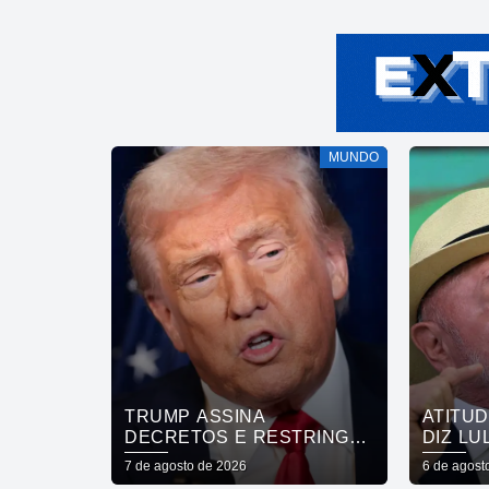
MUNDO
TRUMP ASSINA
ATITU
DECRETOS E RESTRINGE
DIZ LU
CIDADANIA POR
REVOG
7 de agosto de 2026
6 de agost
NASCIMENTO
EMBAI