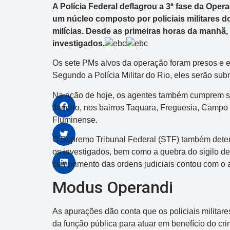
A Polícia Federal deflagrou a 3ª fase da Oper
um núcleo composto por policiais militares d
milícias. Desde as primeiras horas da manhã
investigados.
Os sete PMs alvos da operação foram presos e e
Segundo a Polícia Militar do Rio, eles serão sub
Na ação de hoje, os agentes também cumprem s
Janeiro, nos bairros Taquara, Freguesia, Campo
Fluminense.
O Supremo Tribunal Federal (STF) também deter
os investigados, bem como a quebra do sigilo d
cumprimento das ordens judiciais contou com o a
Modus Operandi
As apurações dão conta que os policiais militare
da função pública para atuar em benefício do cr