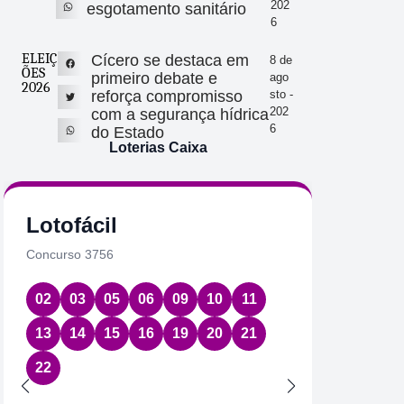
202
esgotamento sanitário
6
ELEIÇ
Cícero se destaca em
8 de
ÕES
primeiro debate e
ago
2026
reforça compromisso
sto -
202
com a segurança hídrica
6
do Estado
Loterias Caixa
Lotofácil
Quin
Concurso 3756
Concurs
02
03
05
06
09
10
11
01
2
13
14
15
16
19
20
21
Data:
07
22
Acumul
Próximo