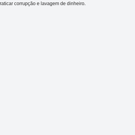
aticar corrupção e lavagem de dinheiro.
Mega-Sena
Concurso 3041
6
16
21
24
31
43
54
Data:
06/08/2026
Acumulou:
Sim
Próximo concurso:
3042