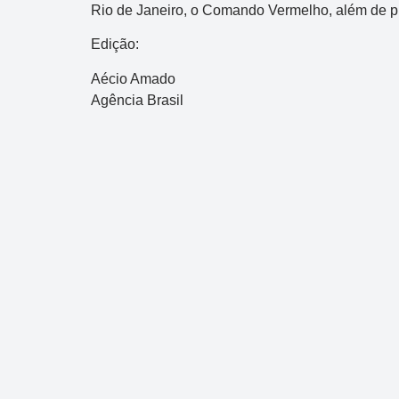
Rio de Janeiro, o Comando Vermelho, além de pr
Edição:
Aécio Amado
Agência Brasil
Dupla Sena
Concurso 2993
03
07
08
11
28
50
3
38
40
47
49
50
Data:
07/08/2026