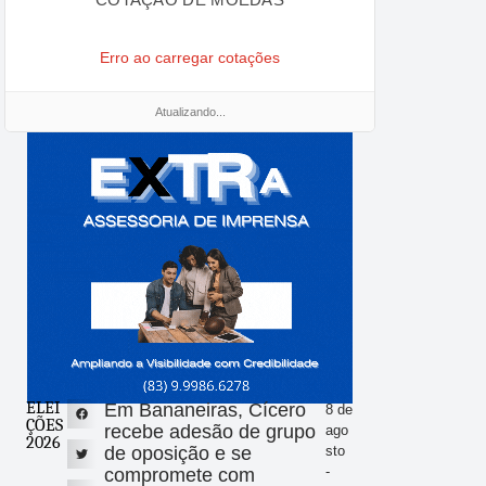
Erro ao carregar cotações
Atualizando...
ELEI
Em Bananeiras, Cícero
8 de
ÇÕES
recebe adesão de grupo
ago
2026
de oposição e se
sto
-
compromete com