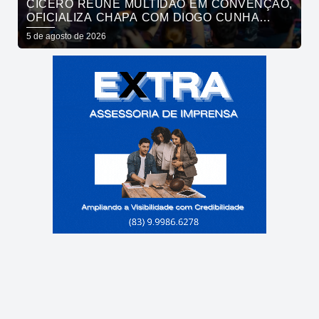
CÍCERO REÚNE MULTIDÃO EM CONVENÇÃO,
OFICIALIZA CHAPA COM DIOGO CUNHA
LIMA, VENEZIANO E ANDRÉ GADELHA E
5 de agosto de 2026
CONVOCA PARAÍBA A DAR O PRÓXIMO
PASSO