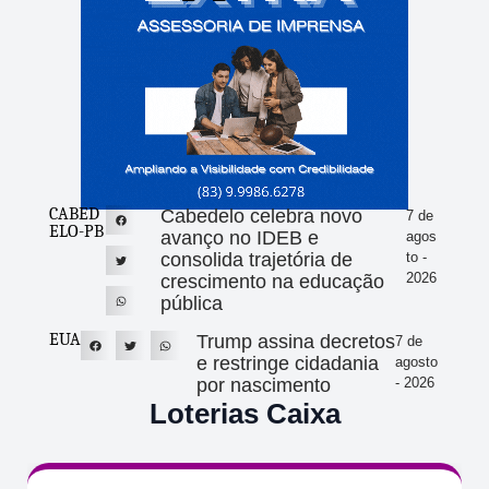
CABED
Cabedelo celebra novo
7 de
ELO-PB
avanço no IDEB e
agos
consolida trajetória de
to -
2026
crescimento na educação
pública
EUA
Trump assina decretos
7 de
e restringe cidadania
agosto
por nascimento
- 2026
Loterias Caixa