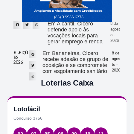
Em Alcantil, Cícero
8 de
defende apoio às
agost
vocações locais para
o -
2026
gerar emprego e renda
ELEIÇÕ
Em Bananeiras, Cícero
8 de
ES
recebe adesão de grupo de
agos
2026
oposição e se compromete
to -
2026
com esgotamento sanitário
Loterias Caixa
Lotofácil
Concurso 3756