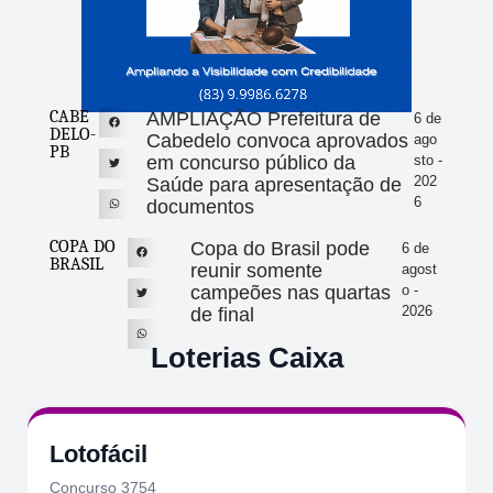
CABE
AMPLIAÇÃO Prefeitura de
6 de
DELO-
Cabedelo convoca aprovados
ago
PB
em concurso público da
sto -
202
Saúde para apresentação de
6
documentos
COPA DO
Copa do Brasil pode
6 de
BRASIL
reunir somente
agost
campeões nas quartas
o -
2026
de final
Loterias Caixa
Lotofácil
Concurso 3754