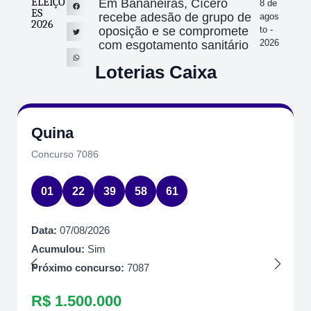
ELEIÇÕ
Em Bananeiras, Cícero
8 de
ES
recebe adesão de grupo de
agos
2026
oposição e se compromete
to -
2026
com esgotamento sanitário
Loterias Caixa
Quina
Concurso 7086
01
22
39
58
61
Data:
07/08/2026
Acumulou:
Sim
Próximo concurso:
7087
R$ 1.500.000