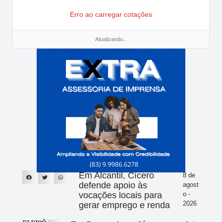
Erro ao carregar cotações
Atualizando...
Em Alcantil, Cícero
8 de
defende apoio às
agost
vocações locais para
o -
2026
gerar emprego e renda