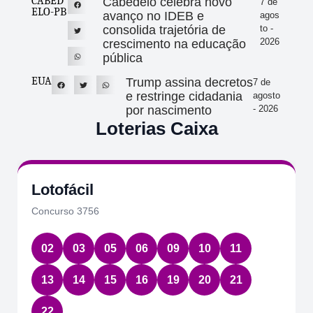
CABED
Cabedelo celebra novo
7 de
ELO-PB
avanço no IDEB e
agos
consolida trajetória de
to -
2026
crescimento na educação
pública
EUA
Trump assina decretos
7 de
e restringe cidadania
agosto
por nascimento
- 2026
Loterias Caixa
Lotofácil
Concurso 3756
02
03
05
06
09
10
11
13
14
15
16
19
20
21
22