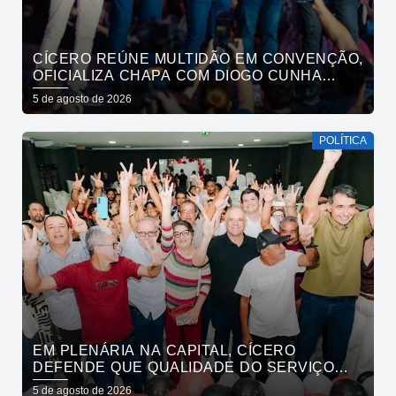
CÍCERO REÚNE MULTIDÃO EM CONVENÇÃO,
OFICIALIZA CHAPA COM DIOGO CUNHA
LIMA, VENEZIANO E ANDRÉ GADELHA E
5 de agosto de 2026
CONVOCA PARAÍBA A DAR O PRÓXIMO
PASSO
POLÍTICA
EM PLENÁRIA NA CAPITAL, CÍCERO
DEFENDE QUE QUALIDADE DO SERVIÇO
PÚBLICO ESTADUAL SUPERE O DA
5 de agosto de 2026