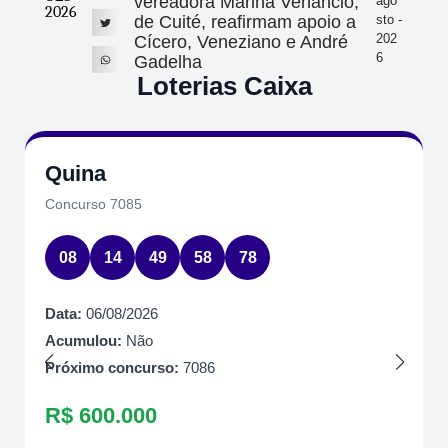
vereadora Marina Venâncio,
ago
2026
de Cuité, reafirmam apoio a
sto -
202
Cícero, Veneziano e André
6
Gadelha
Loterias Caixa
Quina
Concurso 7085
08
14
49
58
78
Data:
06/08/2026
Acumulou:
Não
Próximo concurso:
7086
R$ 600.000