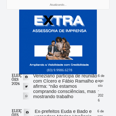
Atualizando...
ELEIÇ
Veneziano participa de reunião
6 de
ÕES
com Cícero e Fábio Ramalho e
ago
2026
afirma: “não estamos
sto
-
comprando consciências, mas
202
mostrando trabalho
6
ELEIÇ
Ex-prefeitos Euda e Bado e
6 de
ÕES