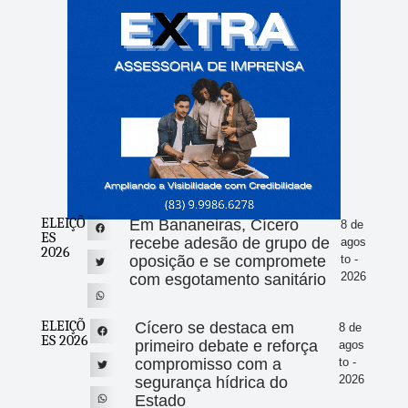
ELEIÇÕ
Em Bananeiras, Cícero
8 de
ES
recebe adesão de grupo de
agos
2026
oposição e se compromete
to -
2026
com esgotamento sanitário
ELEIÇÕ
Cícero se destaca em
8 de
ES 2026
primeiro debate e reforça
agos
compromisso com a
to -
2026
segurança hídrica do
Estado