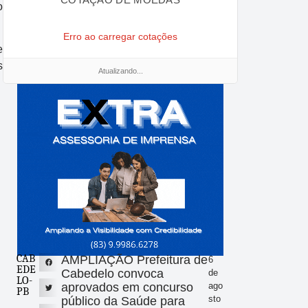
o
Erro ao carregar cotações
e
s
Atualizando...
CAB
AMPLIAÇÃO Prefeitura de
6
EDE
Cabedelo convoca
de
LO-
aprovados em concurso
ago
PB
sto
público da Saúde para