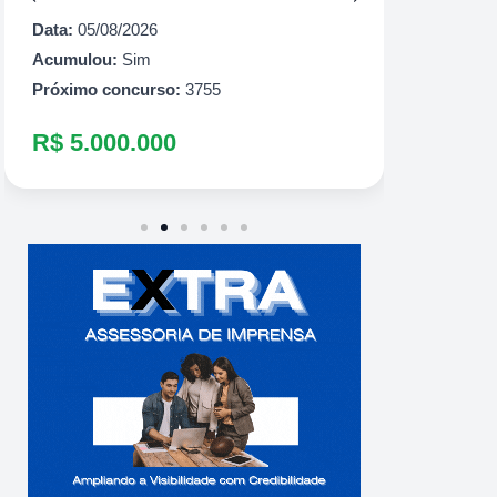
Próximo
Data:
05/08/2026
R$ 10
Acumulou:
Sim
Próximo concurso:
3755
R$ 5.000.000