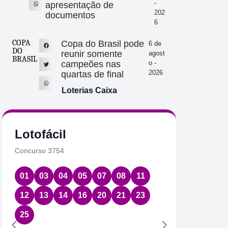
-
apresentação de
202
documentos
6
COPA
Copa do Brasil pode
6 de
DO
reunir somente
agost
BRASIL
campeões nas
o -
2026
quartas de final
Loterias Caixa
Lotofácil
Quin
Concurso 3754
Concurs
01
03
04
05
07
08
11
17
2
12
13
14
16
20
21
23
Data:
05
25
Acumul