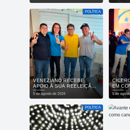
ELEIÇÃO PRESIDENCIAL
MUDA
POLÍTICA
VENEZIANO RECEBE
CÍCER
APOIO À SUA REELEIÇÃO
EM CO
DO PRESIDENTE DA
OFICIA
5 de agosto de 2026
5 de agost
CÂMARA E VEREADORES
DIOGO 
DE SÃO BENTO
VENEZ
POLÍTICA
GADEL
PARAÍB
PRÓXI