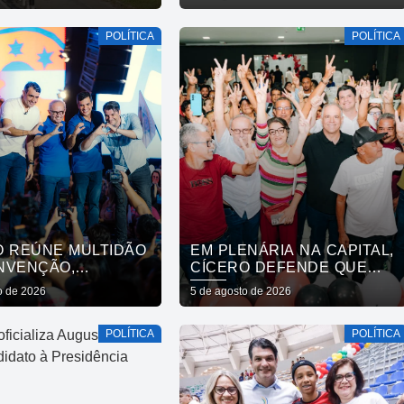
COMPRA COM DINHEIRO,
SE CONQUISTA COM
POLÍTICA
POLÍTICA
TRABALHO”
O REÚNE MULTIDÃO
EM PLENÁRIA NA CAPITAL,
NVENÇÃO,
CÍCERO DEFENDE QUE
LIZA CHAPA COM
QUALIDADE DO SERVIÇO
o de 2026
5 de agosto de 2026
CUNHA LIMA,
PÚBLICO ESTADUAL
IANO E ANDRÉ
SUPERE O DA INICIATIVA
POLÍTICA
POLÍTICA
HA E CONVOCA
PRIVADA
A A DAR O
MO PASSO