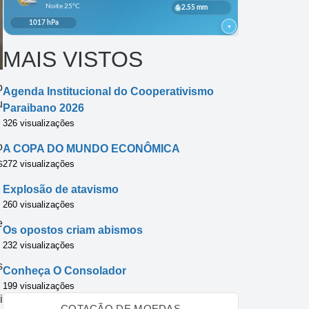
MAIS VISTOS
o
Agenda Institucional do Cooperativismo
u
Paraibano 2026
326 visualizações
o
A COPA DO MUNDO ECONÔMICA
s
272 visualizações
Explosão de atavismo
260 visualizações
e
Os opostos criam abismos
232 visualizações
s
Conheça O Consolador
199 visualizações
i
COTAÇÃO DE MOEDAS