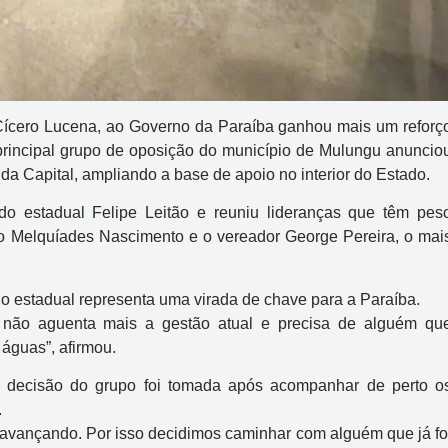
 Cícero Lucena, ao Governo da Paraíba ganhou mais um reforç
o principal grupo de oposição do município de Mulungu anuncio
 da Capital, ampliando a base de apoio no interior do Estado.
o estadual Felipe Leitão e reuniu lideranças que têm pes
feito Melquíades Nascimento e o vereador George Pereira, o mai
o estadual representa uma virada de chave para a Paraíba.
 não aguenta mais a gestão atual e precisa de alguém qu
 águas”, afirmou.
a decisão do grupo foi tomada após acompanhar de perto o
.
 avançando. Por isso decidimos caminhar com alguém que já fo