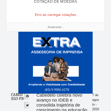
COTAÇÃO DE MOEDAS
Erro ao carregar cotações
Atualizando...
CABED
Cabedelo celebra novo
7 de
ELO-PB
avanço no IDEB e
agos
consolida trajetória de
to -
2026
crescimento na educação