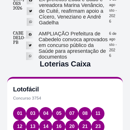
ÕES
vereadora Marina Venâncio,
ago
2026
de Cuité, reafirmam apoio a
sto -
202
Cícero, Veneziano e André
6
Gadelha
CABE
AMPLIAÇÃO Prefeitura de
6 de
DELO-
Cabedelo convoca aprovados
ago
PB
em concurso público da
sto -
202
Saúde para apresentação de
6
documentos
Loterias Caixa
Lotofácil
Concurso 3754
01
03
04
05
07
08
11
12
13
14
16
20
21
23