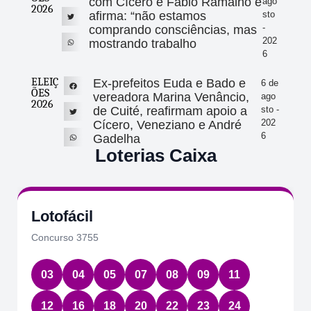
com Cícero e Fábio Ramalho e
ago
2026
afirma: “não estamos
sto
-
comprando consciências, mas
202
mostrando trabalho
6
ELEIÇ
Ex-prefeitos Euda e Bado e
6 de
ÕES
vereadora Marina Venâncio,
ago
2026
de Cuité, reafirmam apoio a
sto -
202
Cícero, Veneziano e André
6
Gadelha
Loterias Caixa
Lotofácil
Concurso 3755
03
04
05
07
08
09
11
12
16
18
20
22
23
24