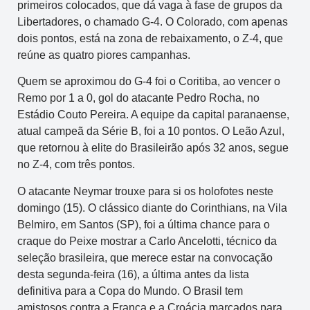
primeiros colocados, que dá vaga à fase de grupos da
Libertadores, o chamado G-4. O Colorado, com apenas
dois pontos, está na zona de rebaixamento, o Z-4, que
reúne as quatro piores campanhas.
Quem se aproximou do G-4 foi o Coritiba, ao vencer o
Remo por 1 a 0, gol do atacante Pedro Rocha, no
Estádio Couto Pereira. A equipe da capital paranaense,
atual campeã da Série B, foi a 10 pontos. O Leão Azul,
que retornou à elite do Brasileirão após 32 anos, segue
no Z-4, com três pontos.
O atacante Neymar trouxe para si os holofotes neste
domingo (15). O clássico diante do Corinthians, na Vila
Belmiro, em Santos (SP), foi a última chance para o
craque do Peixe mostrar a Carlo Ancelotti, técnico da
seleção brasileira, que merece estar na convocação
desta segunda-feira (16), a última antes da lista
definitiva para a Copa do Mundo. O Brasil tem
amistosos contra a França e a Croácia marcados para