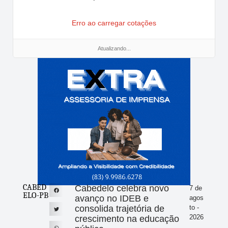
Erro ao carregar cotações
Atualizando...
CABED
Cabedelo celebra novo
7 de
ELO-PB
avanço no IDEB e
agos
consolida trajetória de
to -
2026
crescimento na educação