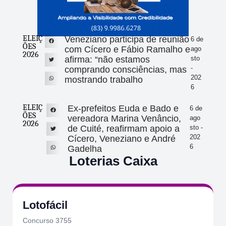
ELEIÇ
Veneziano participa de reunião
6 de
ÕES
com Cícero e Fábio Ramalho e
ago
2026
afirma: “não estamos
sto
-
comprando consciências, mas
202
mostrando trabalho
6
ELEIÇ
Ex-prefeitos Euda e Bado e
6 de
ÕES
vereadora Marina Venâncio,
ago
2026
de Cuité, reafirmam apoio a
sto -
202
Cícero, Veneziano e André
6
Gadelha
Loterias Caixa
Lotofácil
Concurso 3755