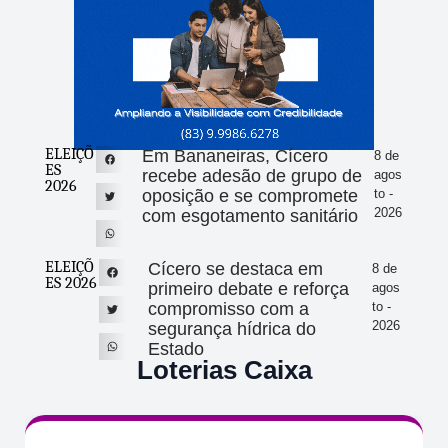
ELEIÇÕ
Em Bananeiras, Cícero
8 de
ES
recebe adesão de grupo de
agos
2026
oposição e se compromete
to -
2026
com esgotamento sanitário
ELEIÇÕ
Cícero se destaca em
8 de
ES 2026
primeiro debate e reforça
agos
compromisso com a
to -
2026
segurança hídrica do
Estado
Loterias Caixa