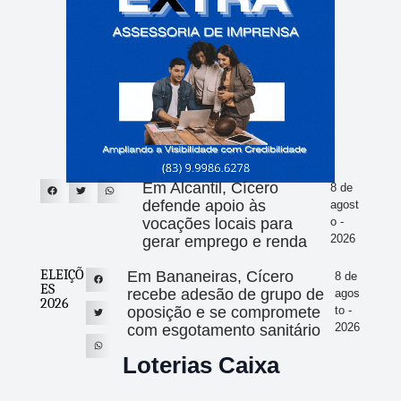
Em Alcantil, Cícero
8 de
defende apoio às
agost
vocações locais para
o -
2026
gerar emprego e renda
ELEIÇÕ
Em Bananeiras, Cícero
8 de
ES
recebe adesão de grupo de
agos
2026
oposição e se compromete
to -
2026
com esgotamento sanitário
Loterias Caixa