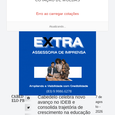
Erro ao carregar cotações
Atualizando...
CABED
Cabedelo celebra novo
7 de
ELO-PB
avanço no IDEB e
agos
consolida trajetória de
to -
2026
crescimento na educação