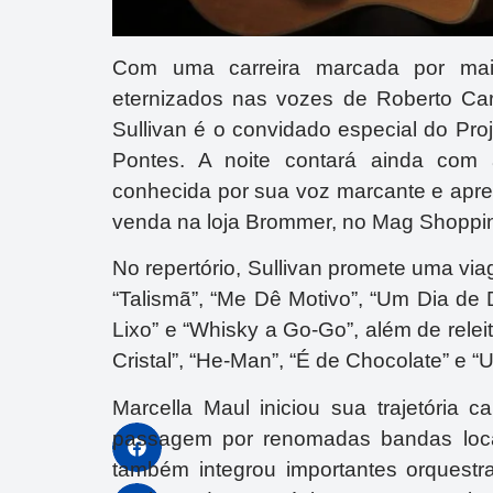
Com uma carreira marcada por mai
eternizados nas vozes de Roberto Car
Sullivan é o convidado especial do Pro
Pontes. A noite contará ainda com 
conhecida por sua voz marcante e apr
venda na loja Brommer, no Mag Shopping
No repertório, Sullivan promete uma vi
“Talismã”, “Me Dê Motivo”, “Um Dia de D
Lixo” e “Whisky a Go-Go”, além de relei
Cristal”, “He-Man”, “É de Chocolate” e “
Marcella Maul iniciou sua trajetóri
passagem por renomadas bandas locai
também integrou importantes orquestra