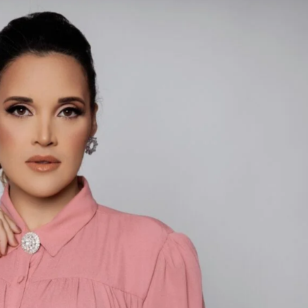
Mega-Sena
Concurso 3042
6
02
05
10
35
40
53