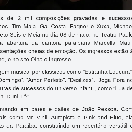
s de 2 mil composições gravadas e sucesso
los, Tim Maia, Gal Costa, Fagner e Xuxa, Michae
jeto Seis e Meia no dia 08 de maio, no Teatro Paul
a abertura da cantora paraibana Marcella Maul
esentações cheias de emoção. Os ingressos estão 
, e no site Olha o Ingresso.
agem musical por clássicos como “Estranha Loucura”
omingo”, “Amor Perfeito”, “Deslizes”, “Joga Fora n
turas de sucessos do universo infantil, como “Lua d
Uni-Duni-Tê”.
a cantando em bares e bailes de João Pessoa. Co
s como Mr. Vinil, Autopista e Pink and Blue, el
s da Paraíba, construindo um repertório versátil 