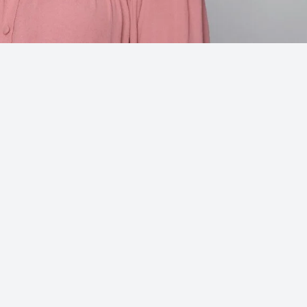
Data:
09/08/2026
Acumulou:
Não
Próximo concurso:
3043
R$ 3.500.000