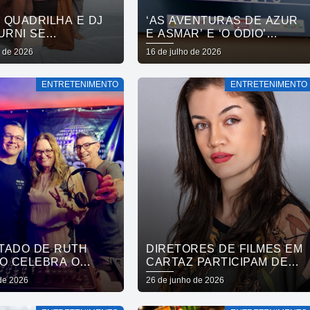
 QUADRILHA E DJ
‘AS AVENTURAS DE AZUR
URNI SE
E ASMAR’ E ‘O ÓDIO’
ENTAM NO
ESTREIAM NESSE FINAL
o de 2026
16 de julho de 2026
LADOR CULTURAL
DE SEMANA NO CINEMA
 DOMINGO
PASSEIO
ENTRETENIMENTO
ENTRETENIMENTO
TADO DE RUTH
DIRETORES DE FILMES EM
NO CELEBRA O
CARTAZ PARTICIPAM DE
 NESTA SEXTA, NO
SESSÃO DEBATE NO
 de 2026
26 de junho de 2026
 CABO BRANCO
CINEMA PASSEIO