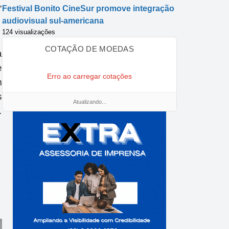
,
Festival Bonito CineSur promove integração
audiovisual sul-americana
124 visualizações
COTAÇÃO DE MOEDAS
a
e
Erro ao carregar cotações
m
s
Atualizando...
.