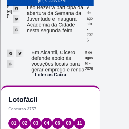
P
Léo Bezerra participa da
9
MJ
abertura da Semana da
de
P
Juventude e inaugura
ago
sto
Academia da Cidade
-
nesta segunda-feira
202
6
Em Alcantil, Cícero
8 de
defende apoio às
agos
vocações locais para
to -
2026
gerar emprego e renda
Loterias Caixa
Lotofácil
Quin
Concurso 3757
Concurs
01
02
03
04
06
08
11
25
2