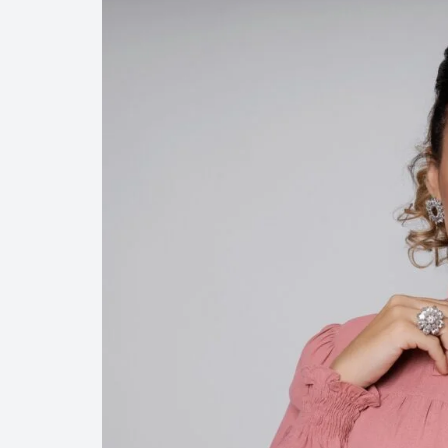
Dupla Sena
Concurso 2993
03
07
08
11
28
50
3