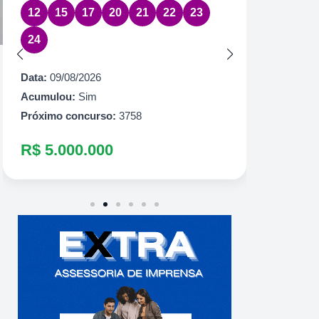
12
15
17
20
21
22
23
Data:
09
24
Acumul
Próximo
Data:
09/08/2026
R$ 2.
Acumulou:
Sim
Próximo concurso:
3758
R$ 5.000.000