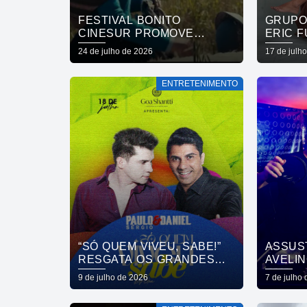
FESTIVAL BONITO
GRUPO
CINESUR PROMOVE
ERIC F
INTEGRAÇÃO
APRES
24 de julho de 2026
17 de julh
AUDIOVISUAL SUL-
CIRCU
AMERICANA
NESTE
ENTRETENIMENTO
“SÓ QUEM VIVEU, SABE!”
ASSUS
RESGATA OS GRANDES
AVELI
SUCESSOS DO
VINIL,
9 de julho de 2026
7 de julho
SERTANEJO
CLUBE
UNIVERSITÁRIO EM NOITE