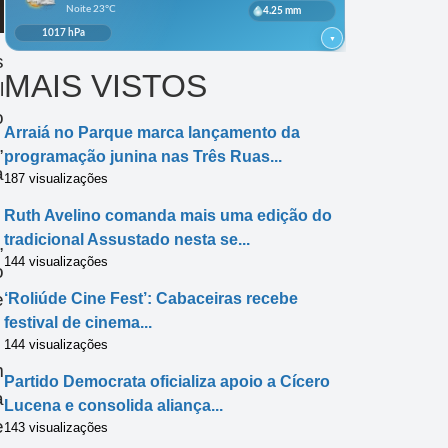
s
MAIS VISTOS
l
o
Arraiá no Parque marca lançamento da
,
programação junina nas Três Ruas...
à
187 visualizações
Ruth Avelino comanda mais uma edição do
tradicional Assustado nesta se...
,
144 visualizações
o
e
‘Roliúde Cine Fest’: Cabaceiras recebe
festival de cinema...
144 visualizações
m
Partido Democrata oficializa apoio a Cícero
a
Lucena e consolida aliança...
e
143 visualizações