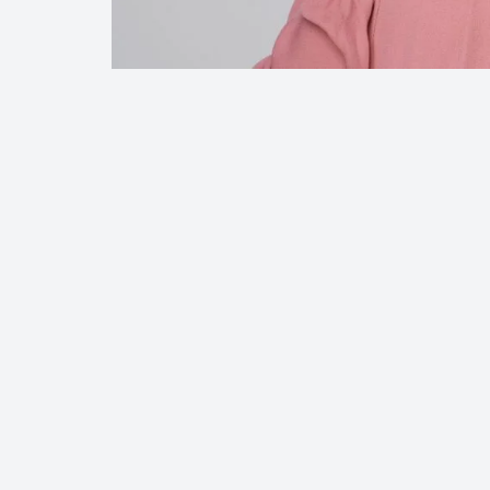
38
40
47
49
50
Data:
07/08/2026
Acumulou:
Sim
Próximo concurso:
2994
R$ 1.000.000