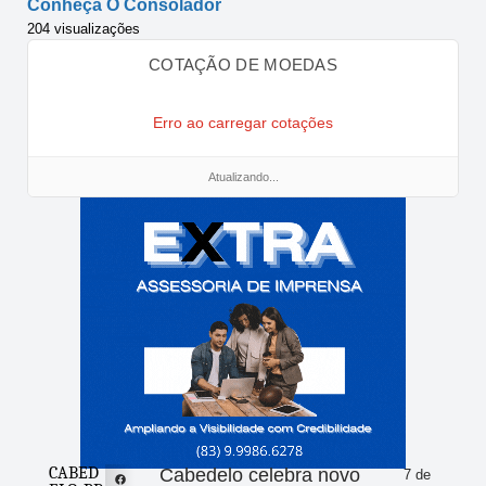
Conheça O Consolador
204 visualizações
COTAÇÃO DE MOEDAS
Erro ao carregar cotações
Atualizando...
CABED
Cabedelo celebra novo
7 de