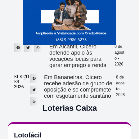
Em Alcantil, Cícero
8 de
defende apoio às
agost
vocações locais para
o -
2026
gerar emprego e renda
ELEIÇÕ
Em Bananeiras, Cícero
8 de
ES
recebe adesão de grupo de
agos
2026
oposição e se compromete
to -
2026
com esgotamento sanitário
Loterias Caixa
Lotofácil