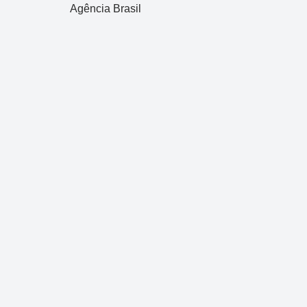
Agência Brasil
Dupla Sena
Concurso 2993
03
07
08
11
28
50
3
38
40
47
49
50