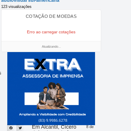
audiovisual sul-americana
123 visualizações
COTAÇÃO DE MOEDAS
Erro ao carregar cotações
Atualizando...
s
Em Alcantil, Cícero
8 de