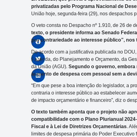
privatizadas pelo Programa Nacional de Dese
União hoje, segunda-feira (29), nos despachos p
O veto consta no Despacho nº 1.910, de 26 de
texto, o presidente informa ao Senado Federal
por contrariedade ao interesse público”, nos 
De acordo com a justificativa publicada no DOU,
Fazenda, do Planejamento e Orçamento, da Gest
da União (AGU).
Segundo o governo, embora re
aumento de despesa com pessoal sem a devida
“Em que pese a boa intenção do legislador, a pro
contraria o interesse público ao estabelecer a
de impacto orçamentário e financeiro”, diz o des
O texto também aponta que o projeto não ap
compatibilidade com o Plano Plurianual 202
Fiscal e à Lei de Diretrizes Orçamentárias
. Al
limites de despesa primária do Poder Executivo f