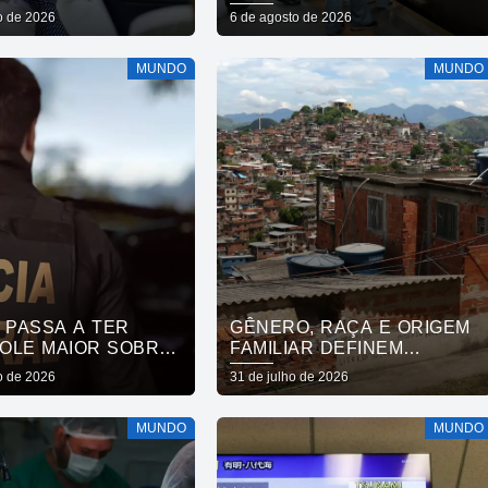
AÇÃO DE VISTO DE
PAULO
o de 2026
6 de agosto de 2026
XADORA
MUNDO
MUNDO
 PASSA A TER
GÊNERO, RAÇA E ORIGEM
OLE MAIOR SOBRE
FAMILIAR DEFINEM
TOS QUÍMICOS
MOBILIDADE SOCIAL, DIZ
o de 2026
31 de julho de 2026
ESTUDO
MUNDO
MUNDO