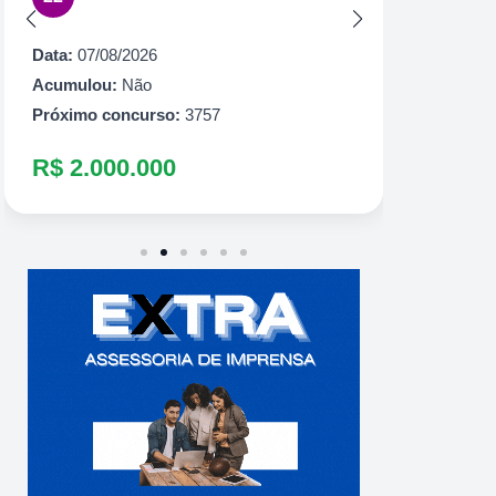
Acumul
Próximo
Data:
07/08/2026
R$ 1.
Acumulou:
Não
Próximo concurso:
3757
R$ 2.000.000