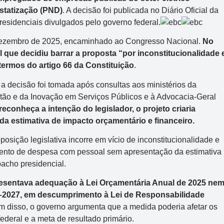
statização (PND)
. A decisão foi publicada no Diário Oficial da
residenciais divulgados pelo governo federal.
 dezembro de 2025, encaminhado ao Congresso Nacional.
No
 que decidiu barrar a proposta “por inconstitucionalidade 
termos do artigo 66 da Constituição
.
 a decisão foi tomada após consultas aos ministérios da
ão e da Inovação em Serviços Públicos e à Advocacia-Geral
conheça a intenção do legislador, o projeto criaria
 estimativa de impacto orçamentário e financeiro.
posição legislativa incorre em vício de inconstitucionalidade e
umento de despesa com pessoal sem apresentação da estimativa
pacho presidencial.
resentava adequação à Lei Orçamentária Anual de 2025 ne
4–2027, em descumprimento à Lei de Responsabilidade
ém disso, o governo argumenta que a medida poderia afetar os
ederal e a meta de resultado primário.