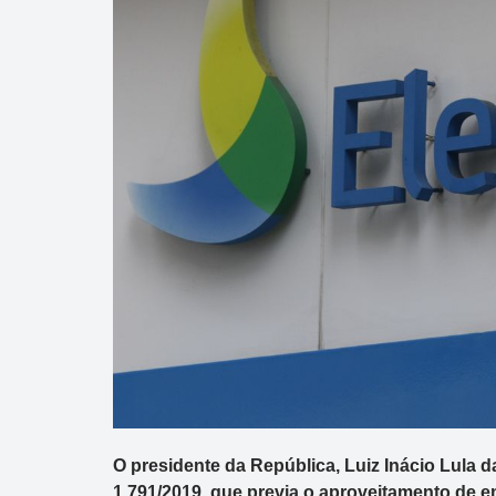
O presidente da República, Luiz Inácio Lula da
1.791/2019, que previa o aproveitamento de 