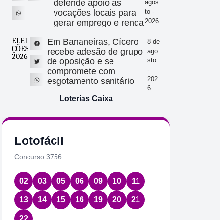
defende apoio às
agos
vocações locais para
to -
2026
gerar emprego e renda
ELEI
Em Bananeiras, Cícero
8 de
ÇÕES
recebe adesão de grupo
ago
2026
de oposição e se
sto
-
compromete com
202
esgotamento sanitário
6
Loterias Caixa
Lotofácil
Quin
Concurso 3756
Concurs
02
03
05
06
09
10
11
01
2
13
14
15
16
19
20
21
Data:
07
22