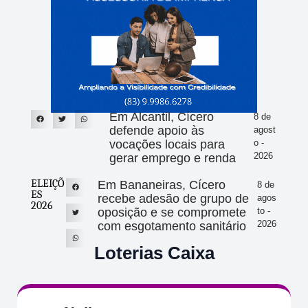
Em Alcantil, Cícero
8 de
defende apoio às
agost
vocações locais para
o -
2026
gerar emprego e renda
ELEIÇÕ
Em Bananeiras, Cícero
8 de
ES
recebe adesão de grupo de
agos
2026
oposição e se compromete
to -
2026
com esgotamento sanitário
Loterias Caixa