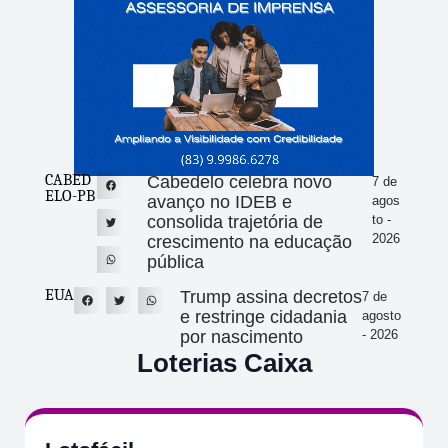
CABED
Cabedelo celebra novo
7 de
ELO-PB
avanço no IDEB e
agos
consolida trajetória de
to -
2026
crescimento na educação
pública
EUA
Trump assina decretos
7 de
e restringe cidadania
agosto
por nascimento
- 2026
Loterias Caixa