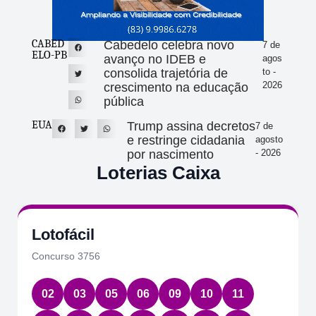
CABED
Cabedelo celebra novo
7 de
ELO-PB
avanço no IDEB e
agos
consolida trajetória de
to -
2026
crescimento na educação
pública
EUA
Trump assina decretos
7 de
e restringe cidadania
agosto
por nascimento
- 2026
Loterias Caixa
Lotofácil
Concurso 3756
02
03
05
06
09
10
11