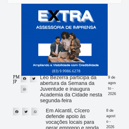
PM
Léo Bezerra participa da
9 de
JP
abertura da Semana da
agos
Juventude e inaugura
to -
2026
Academia da Cidade nesta
segunda-feira
Em Alcantil, Cícero
8 de
defende apoio às
agost
vocações locais para
o -
2026
gerar emprego e renda