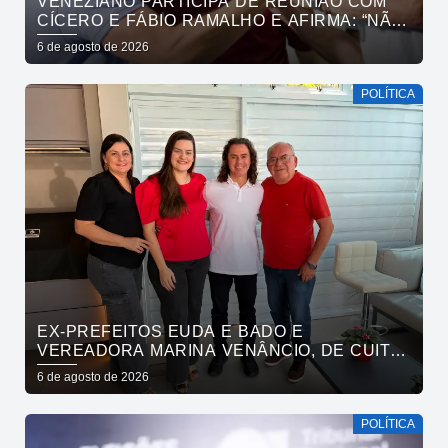
VENEZIANO PARTICIPA DE REUNIÃO COM
CÍCERO E FÁBIO RAMALHO E AFIRMA: “NÃO
ESTAMOS COMPRANDO CONSCIÊNCIAS,
6 de agosto de 2026
MAS MOSTRANDO TRABALHO
POLÍTICA
EX-PREFEITOS EUDA E BADO E
VEREADORA MARINA VENÂNCIO, DE CUITÉ,
REAFIRMAM APOIO A CÍCERO, VENEZIANO E
6 de agosto de 2026
ANDRÉ GADELHA
POLÍTICA