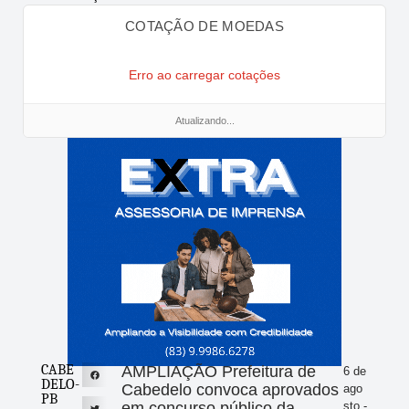
COTAÇÃO DE MOEDAS
Erro ao carregar cotações
Atualizando...
CABE
AMPLIAÇÃO Prefeitura de
6 de
DELO-
Cabedelo convoca aprovados
ago
PB
em concurso público da
sto -