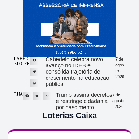
CABED
Cabedelo celebra novo
7 de
ELO-PB
avanço no IDEB e
agos
consolida trajetória de
to -
2026
crescimento na educação
pública
EUA
Trump assina decretos
7 de
e restringe cidadania
agosto
por nascimento
- 2026
Loterias Caixa