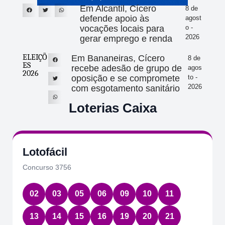
Em Alcantil, Cícero
8 de
defende apoio às
agost
vocações locais para
o -
2026
gerar emprego e renda
ELEIÇÕ
Em Bananeiras, Cícero
8 de
ES
recebe adesão de grupo de
agos
2026
oposição e se compromete
to -
2026
com esgotamento sanitário
Loterias Caixa
Quina
Concurso 7086
01
22
39
58
61
Data:
07/08/2026