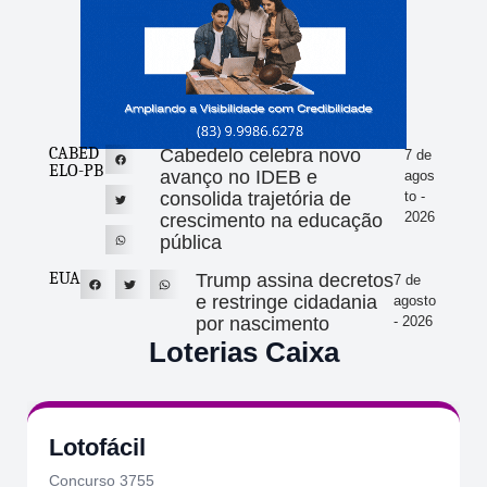
CABED
Cabedelo celebra novo
7 de
ELO-PB
avanço no IDEB e
agos
consolida trajetória de
to -
2026
crescimento na educação
pública
EUA
Trump assina decretos
7 de
e restringe cidadania
agosto
por nascimento
- 2026
Loterias Caixa
Lotofácil
Concurso 3755