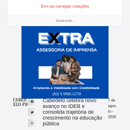
Erro ao carregar cotações
Atualizando...
CABED
Cabedelo celebra novo
7 de
ELO-PB
avanço no IDEB e
agos
consolida trajetória de
to -
2026
crescimento na educação
pública